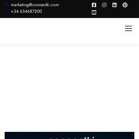
marketing@connectki.com
+34 634687200
Publicidad Programática: Qué Es,
Cómo Funciona Y Por Qué Impulsa
Las Campañas CTV