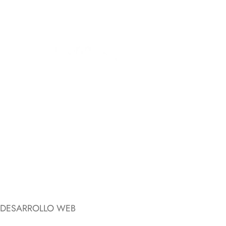
Inicio
Sobre Con
Contacto — Solicita
Desarrollo Web
DESARROLLO WEB