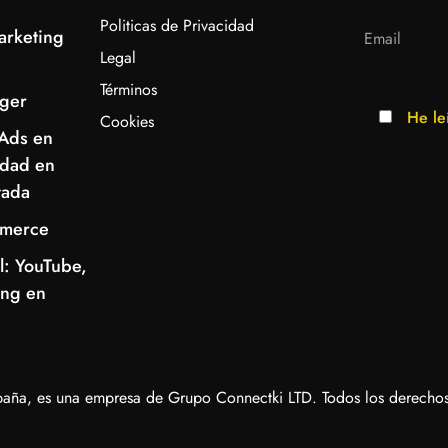
Politicas de Privacidad
arketing
Legal
Términos
ger
He le
Cookies
Ads en
idad en
tada
mmerce
l: YouTube,
ing en
aña, es una empresa de Grupo Connectki LTD. Todos los derechos