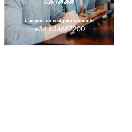
calidad
Llámanos en cualquier momento
+34 634687200