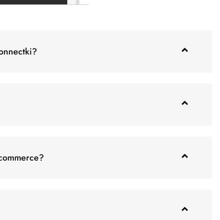
Connectki?
e-commerce?