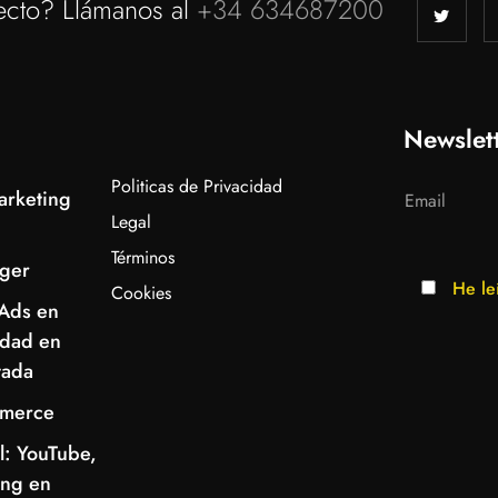
ecto? Llámanos al
+34 634687200
Newslet
Politicas de Privacidad
arketing
Legal
Términos
ger
He le
Cookies
Ads en
idad en
tada
mmerce
l: YouTube,
ing en