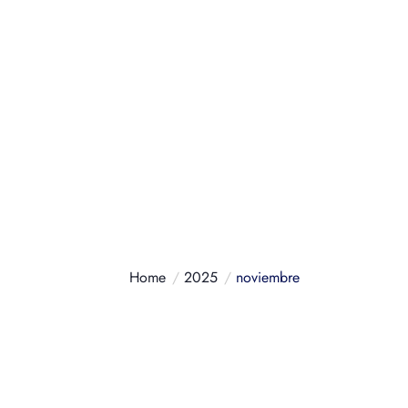
Contáctanos
+34 634687200
Home
2025
noviembre