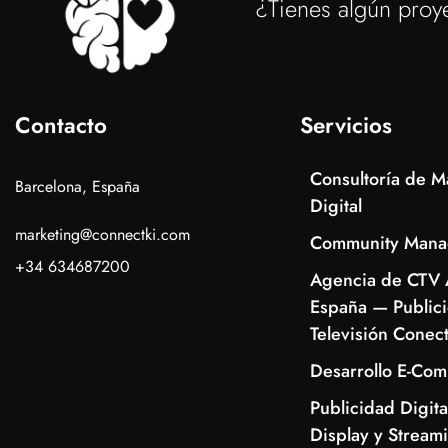
¿Tienes algún proy
Contacto
Servicios
Consultoría de M
Barcelona, España
Digital
marketing@connectki.com
Community Mana
+34 634687200
Agencia de CTV 
España — Public
Televisión Conec
Desarrollo E-Co
Publicidad Digita
Display y Stream