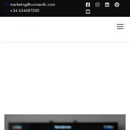
marketing@connectki.com
+34 634687200
Integración De CTV Con Otros
Canales