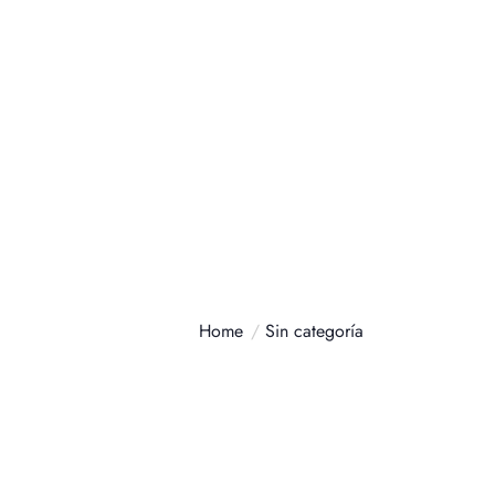
Contáctanos
+34 634687200
026: La Guía
Home
Sin categoría