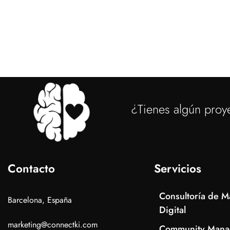
Community Manager
Community Man
Cecilia Clemente
Biniteca Fas
¿Tienes algún proy
Contacto
Servicios
Consultoría de M
Barcelona, España
Digital
marketing@connectki.com
Community Mana