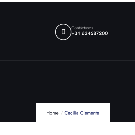
Contáctanos
+34 634687200
Home
Cecilia Clemente