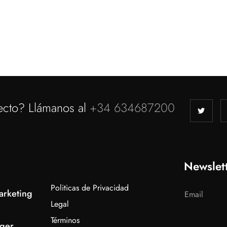
ager
hion
ecto? Llámanos al
+34 634687200
Newslet
Politicas de Privacidad
arketing
Legal
Términos
ger