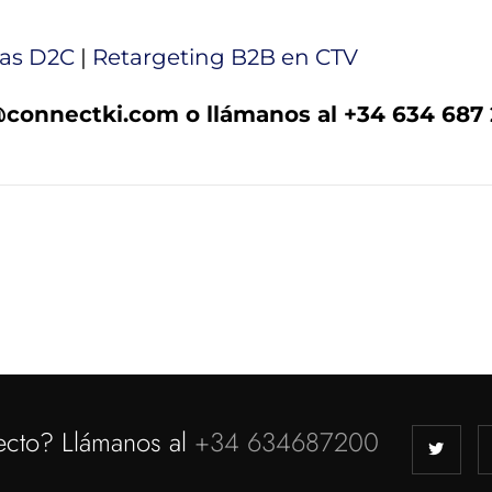
cas D2C
|
Retargeting B2B en CTV
connectki.com
o llámanos al +34 634 687 
ecto? Llámanos al
+34 634687200