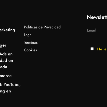
Newslet
Politicas de Privacidad
arketing
Legal
Términos
ger
He le
Cookies
Ads en
idad en
tada
mmerce
l: YouTube,
ing en