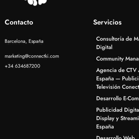
Contacto
Servicios
Consultoría de M
Barcelona, España
Digital
marketing@connectki.com
Community Mana
+34 634687200
Agencia de CTV 
España — Public
Televisión Conec
Desarrollo E-Co
Publicidad Digita
Display y Stream
España
Desarrollo Web