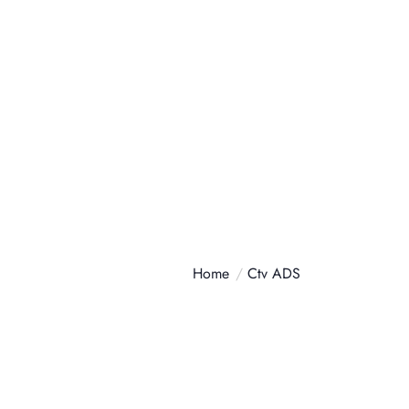
Contáctanos
+34 634687200
s: Cómo El CTV Ha
e
Home
Ctv ADS