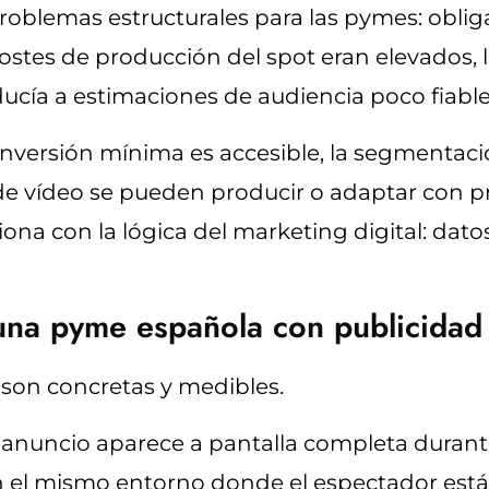
s problemas estructurales para las pymes: obl
costes de producción del spot eran elevados,
ducía a estimaciones de audiencia poco fiable
 inversión mínima es accesible, la segmentación
de vídeo se pueden producir o adaptar con p
ona con la lógica del marketing digital: datos
una pyme española con publicida
 son concretas y medibles.
u anuncio aparece a pantalla completa durant
n el mismo entorno donde el espectador es